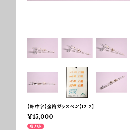
【細中字】金箔ガラスペン【12-2】
¥15,000
残り1点