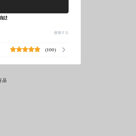
向け
通報する
(100)
商品