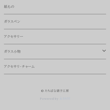
紙もの
ガラスペン
アクセサリー
ガラス小物
シーリングスタンプ軸
アクセサリ・チャーム
インク豆皿
© たちばな硝子工房
Powered by